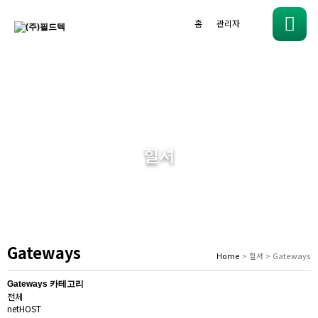
홈
관리자
메
뉴
힐셔
Gateways
Home
> 힐셔 > Gateways
Gateways 카테고리
전체
netHOST