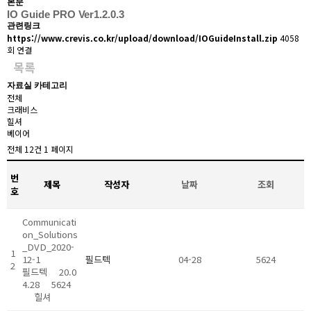
본문
IO Guide PRO Ver1.2.0.3
관련링크
https://www.crevis.co.kr/upload/download/IOGuideInstall.zip
4058
회 연결
목록
자료실 카테고리
전체
크래비스
힐셔
베이어
전체 12건 1 페이지
번
제목
작성자
날짜
조회
호
Communicati
on_Solutions
_DVD_2020-
1
12-1
필드텍
04-28
5624
2
필드텍
20.0
4.28
5624
힐셔