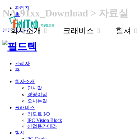
관리자
NA-91xx_Download > 자료실
홈
회사소개
크래비스
힐셔
본문 바로가기
관리자
홈
회사소개
인사말
경영이념
오시는길
크래비스
리모트 I/O
IPC Vision Block
산업용카메라
힐셔
PC Cards