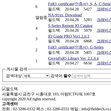
FnIO_certificate(인증서)_S, A, C-Serie
6
필드텍
20.04.28
5427
크래
NA-91xx_Download
열람중
필드텍
20.04.28
5283
크래
S-Series Remote IO Catalog
4
필드텍
20.04.28
5979
크래
IO Guide PRO Ver1.2.0.3
3
필드텍
20.04.28
6868
크래
FnIO_certificate(인증서)_G-Series
2
필드텍
20.04.28
5405
크래
CrevisFnIO Library Ver_2.1.0.4
1
필드텍
20.04.27
6634
크래
게시물 검색
검색대상
검색어
필수
서울특별시 금천구 시흥대로 193, 아람ICT타워 1007호
copyright 2020 All rights reserved.
고객센터
전화 : 02-3286-0332
팩스 : 02-3286-0331
메일 : info@fieldtech.co.